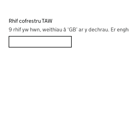
Rhif cofrestru TAW
9 rhif yw hwn, weithiau â ‘GB’ ar y dechrau. Er e