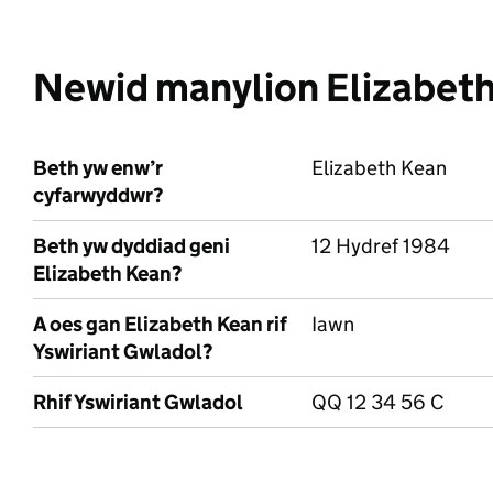
Newid manylion Elizabet
Beth yw enw’r
Elizabeth Kean
cyfarwyddwr?
Beth yw dyddiad geni
12 Hydref 1984
Elizabeth Kean?
A oes gan Elizabeth Kean rif
Iawn
Yswiriant Gwladol?
Rhif Yswiriant Gwladol
QQ 12 34 56 C