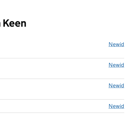
h Keen
Newid
n
Newid
d
Newid
i
Newid
N